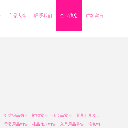
介
产品大全
联系我们
企业信息
访客留言
；针纺织品销售；鞋帽零售；化妆品零售；厨具卫具及日
；母婴用品销售；礼品花卉销售；文具用品零售；箱包销