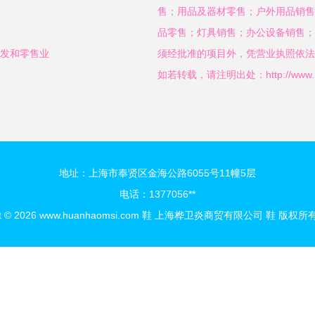
售；用品及器材零售；户外用品销售
品零售；灯具销售；办公设备销售；
批发和零售业
须经批准的项目外，凭营业执照依法
如若转载，请注明出处：http://www.huanh
地址：上海市奉贤区金海公路6055号11幢5层
电话：1377056**
t © 2026
www.huanhaomsi.com
鞋
上海桦卫炎商贸有限公司
鞋
版权所