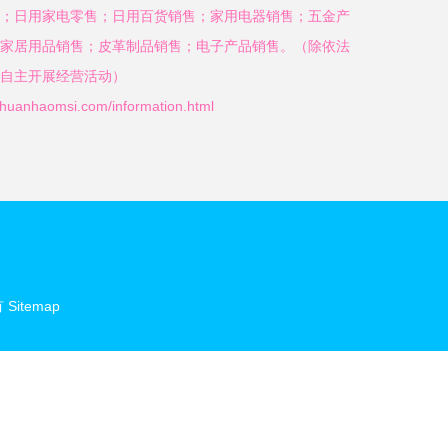
；日用家电零售；日用百货销售；家用电器销售；五金产
家居用品销售；皮革制品销售；电子产品销售。（除依法
自主开展经营活动）
aomsi.com/information.html
有
Sitemap