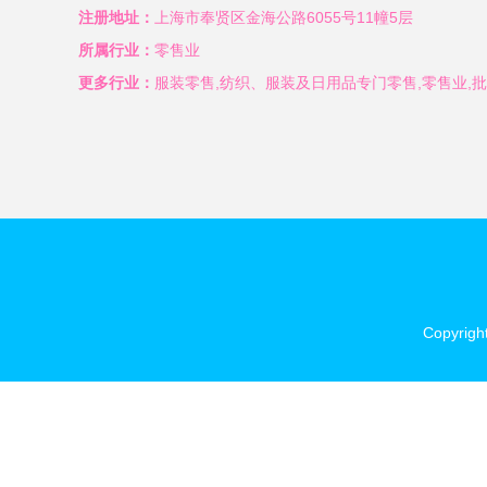
注册地址：
上海市奉贤区金海公路6055号11幢5层
所属行业：
零售业
更多行业：
服装零售,纺织、服装及日用品专门零售,零售业,
Copyrigh