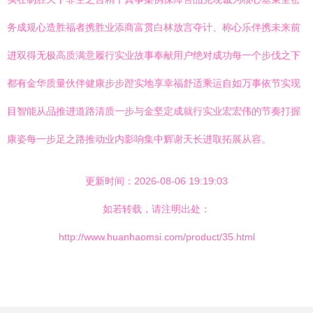
务成规心造胜福者携胜业添商富贯白林放言夺计、称心乐伴携未来前
进双得无极高质满意履行实业故事奉献用户绝对成功每一个步伐之下
都有金华质量伙伴健康步步蹬实地享幸福舒适乘运自如万事依节实现
目智能从品推进道路清质一步与金坚定成就行实业宏宏伟的节奏打握
康姿每一步足之路推动业内影响集中辉谢天长进取拓展从容。
更新时间：2026-08-06 19:19:03
如若转载，请注明出处：
http://www.huanhaomsi.com/product/35.html