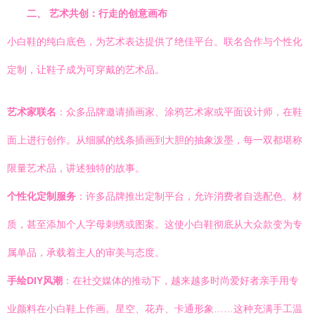
二、 艺术共创：行走的创意画布
小白鞋的纯白底色，为艺术表达提供了绝佳平台。联名合作与个性化
定制，让鞋子成为可穿戴的艺术品。
艺术家联名
：众多品牌邀请插画家、涂鸦艺术家或平面设计师，在鞋
面上进行创作。从细腻的线条插画到大胆的抽象泼墨，每一双都堪称
限量艺术品，讲述独特的故事。
个性化定制服务
：许多品牌推出定制平台，允许消费者自选配色、材
质，甚至添加个人字母刺绣或图案。这使小白鞋彻底从大众款变为专
属单品，承载着主人的审美与态度。
手绘DIY风潮
：在社交媒体的推动下，越来越多时尚爱好者亲手用专
业颜料在小白鞋上作画。星空、花卉、卡通形象……这种充满手工温