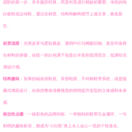
进阶的第一步，并非抛弃经典，而是对其进行精妙的重塑。传统的纯
白板鞋或运动鞋，通过在材质、结构和解构细节上做文章，焕发新
生。
材质混搭
：光滑皮革与柔软麂皮、透明PVC与网眼织物、甚至环保再
生材料的拼接，在统一的白色调下创造出丰富的肌理层次，低调却充
满设计感。
结构趣味
：加厚的锯齿状鞋底、异形鞋跟、不对称鞋带系统，或是隐
藏式增高设计，在保持整体清爽视觉的悄悄提升造型的立体感和未来
感。
标志性点缀
：一抹彩色的品牌织标、一串独特的鞋带孔金属环、一句
刺绣的趣味标语，都成为“小白鞋”身上令人会心一笑的个性签名。