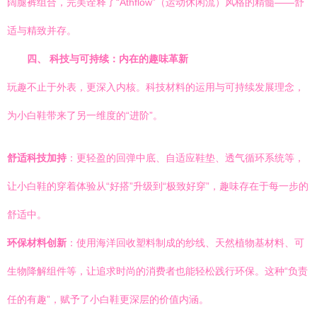
阔腿裤组合，完美诠释了“Athflow”（运动休闲流）风格的精髓——舒
适与精致并存。
四、 科技与可持续：内在的趣味革新
玩趣不止于外表，更深入内核。科技材料的运用与可持续发展理念，
为小白鞋带来了另一维度的“进阶”。
舒适科技加持
：更轻盈的回弹中底、自适应鞋垫、透气循环系统等，
让小白鞋的穿着体验从“好搭”升级到“极致好穿”，趣味存在于每一步的
舒适中。
环保材料创新
：使用海洋回收塑料制成的纱线、天然植物基材料、可
生物降解组件等，让追求时尚的消费者也能轻松践行环保。这种“负责
任的有趣”，赋予了小白鞋更深层的价值内涵。