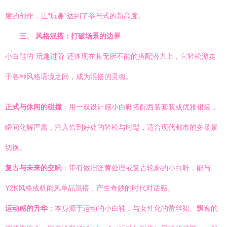
度的创作，让“玩趣”达到了参与式的新高度。
三、 风格混搭：打破场景的边界
小白鞋的“玩趣进阶”还体现在其无所不能的搭配潜力上，它轻松游走
于各种风格语境之间，成为混搭的灵魂。
正式与休闲的碰撞
：用一双设计感小白鞋搭配西装套装或优雅裙装，
瞬间化解严肃，注入恰到好处的轻松与时髦，适合现代都市的多场景
切换。
复古与未来的交响
：带有做旧泛黄处理或复古轮廓的小白鞋，能与
Y2K风格或机能风单品混搭，产生奇妙的时代对话感。
运动感的升华
：本身源于运动的小白鞋，与女性化的蕾丝裙、飘逸的